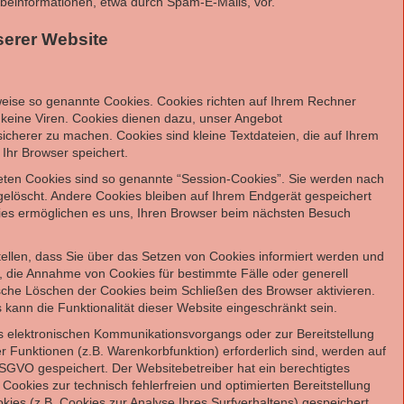
einformationen, etwa durch Spam-E-Mails, vor.
serer Website
lweise so genannte Cookies. Cookies richten auf Ihrem Rechner
keine Viren. Cookies dienen dazu, unser Angebot
 sicherer zu machen. Cookies sind kleine Textdateien, die auf Ihrem
Ihr Browser speichert.
eten Cookies sind so genannte “Session-Cookies”. Sie werden nach
elöscht. Andere Cookies bleiben auf Ihrem Endgerät gespeichert
kies ermöglichen es uns, Ihren Browser beim nächsten Besuch
tellen, dass Sie über das Setzen von Cookies informiert werden und
n, die Annahme von Cookies für bestimmte Fälle oder generell
che Löschen der Cookies beim Schließen des Browser aktivieren.
 kann die Funktionalität dieser Website eingeschränkt sein.
s elektronischen Kommunikationsvorgangs oder zur Bereitstellung
 Funktionen (z.B. Warenkorbfunktion) erforderlich sind, werden auf
f DSGVO gespeichert. Der Websitebetreiber hat ein berechtigtes
Cookies zur technisch fehlerfreien und optimierten Bereitstellung
kies (z.B. Cookies zur Analyse Ihres Surfverhaltens) gespeichert