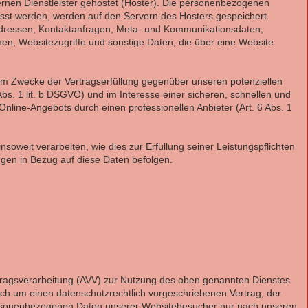
ernen Dienstleister gehostet (Hoster). Die personenbezogenen
asst werden, werden auf den Servern des Hosters gespeichert.
-Adressen, Kontaktanfragen, Meta- und Kommunikationsdaten,
en, Websitezugriffe und sonstige Daten, die über eine Website
zum Zwecke der Vertragserfüllung gegenüber unseren potenziellen
s. 1 lit. b DSGVO) und im Interesse einer sicheren, schnellen und
 Online-Angebots durch einen professionellen Anbieter (Art. 6 Abs. 1
nsoweit verarbeiten, wie dies zur Erfüllung seiner Leistungspflichten
ngen in Bezug auf diese Daten befolgen.
tragsverarbeitung (AVV) zur Nutzung des oben genannten Dienstes
ich um einen datenschutzrechtlich vorgeschriebenen Vertrag, der
personenbezogenen Daten unserer Websitebesucher nur nach unseren